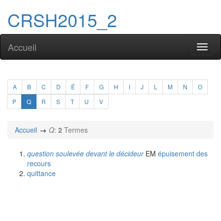
CRSH2015_2
Accueil
Toggl
naviga
A
B
C
D
É
F
G
H
I
J
L
M
N
O
P
Q
R
S
T
U
V
Accueil
Q
:
2
Termes
question soulevée devant le décideur
EM
épuisement des
recours
quittance