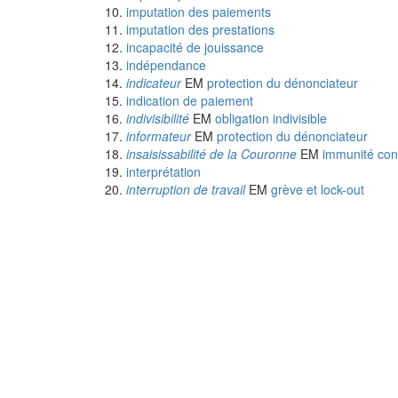
imputation des paiements
imputation des prestations
incapacité de jouissance
indépendance
indicateur
EM
protection du dénonciateur
indication de paiement
indivisibilité
EM
obligation indivisible
informateur
EM
protection du dénonciateur
insaisissabilité de la Couronne
EM
immunité cont
interprétation
interruption de travail
EM
grève et lock-out