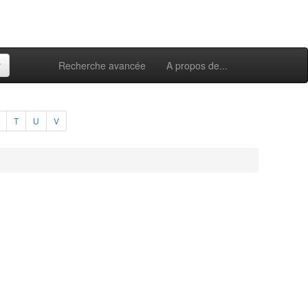
Recherche avancée
A propos de...
T
U
V