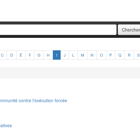
C
D
É
F
G
H
I
J
L
M
N
O
P
Q
R
S
immunité contre l'exécution forcée
atives